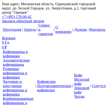
Наш адрес: Московская область, Одинцовский городской
округ, дп Лесной Городок, ул. Энергетиков, д.1, торговый
центр "Орешек"
+7 (495) 178-00-42
Заказать обратный звонок
Сервис
О
Продукция
|
Аренда
|
и
|
|
Дилеры
|
Контакты
компании
гарантия
Корзина
0
Ед.
0
₽
Кофемашины и
кофеварки
Автоматические
кофемашины
Рожковые
кофемашины и
Кофе
кофеварки
Молотый
Чалдовые и
Кофемолки
кофе
капсульные
|
Полуавтоматические
|
|
Сопутс
Зерновой
кофемашины и
кофемолки
кофе
кофеварки
Чалды
Комбинированные
кофемашины и