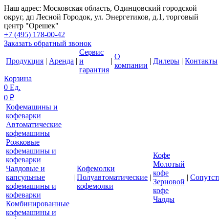
Наш адрес: Московская область, Одинцовский городской
округ, дп Лесной Городок, ул. Энергетиков, д.1, торговый
центр "Орешек"
+7 (495) 178-00-42
Заказать обратный звонок
Сервис
О
Продукция
|
Аренда
|
и
|
|
Дилеры
|
Контакты
компании
гарантия
Корзина
0
Ед.
0
₽
Кофемашины и
кофеварки
Автоматические
кофемашины
Рожковые
кофемашины и
Кофе
кофеварки
Молотый
Чалдовые и
Кофемолки
кофе
капсульные
|
Полуавтоматические
|
|
Сопутс
Зерновой
кофемашины и
кофемолки
кофе
кофеварки
Чалды
Комбинированные
кофемашины и