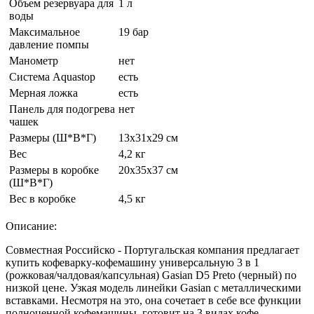
Объем резервуара для
1 л
воды
Максимальное
19 бар
давление помпы
Манометр
нет
Система Aquastop
есть
Мерная ложка
есть
Панель для подогрева
нет
чашек
Размеры (Ш*В*Г)
13x31x29 см
Вес
4,2 кг
Размеры в коробке
20x35x37 см
(Ш*В*Г)
Вес в коробке
4,5 кг
Описание:
Совместная Российско - Португальская компания предлагает
купить кофеварку-кофемашину универсальную 3 в 1
(рожковая/чалдовая/капсульная) Gasian D5 Preto (черный) по
низкой цене. Узкая модель линейки Gasian с металлическими
вставками. Несмотря на это, она сочетает в себе все функции
полноценной кофемашины, готовит на 3 видах кофе