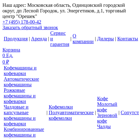
Наш адрес: Московская область, Одинцовский городской
округ, дп Лесной Городок, ул. Энергетиков, д.1, торговый
центр "Орешек"
+7 (495) 178-00-42
Заказать обратный звонок
Сервис
О
Продукция
|
Аренда
|
и
|
|
Дилеры
|
Контакты
компании
гарантия
Корзина
0
Ед.
0
₽
Кофемашины и
кофеварки
Автоматические
кофемашины
Рожковые
кофемашины и
Кофе
кофеварки
Молотый
Чалдовые и
Кофемолки
кофе
капсульные
|
Полуавтоматические
|
|
Сопутс
Зерновой
кофемашины и
кофемолки
кофе
кофеварки
Чалды
Комбинированные
кофемашины и